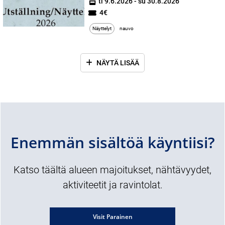
ti 9.6.2026 - su 30.8.2026
4€
Näyttelyt
nauvo
NÄYTÄ LISÄÄ
Enemmän sisältöä käyntiisi?
Katso täältä alueen majoitukset, nähtävyydet,
aktiviteetit ja ravintolat.
Visit Parainen