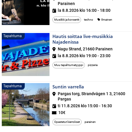
Parainen
la 8.8.2026 klo 16:00 - 18:00
Musiikki ja konsertit
techno
Ilmainen
Hautis soittaa live-musiikkia
Tapahtuma
Najadenissa
Nagu Strand, 21660 Parainen
la 8.8.2026 klo 19:00 - 23:00
Muu tapahtumatyyppi
pizzeria
Suntin varrella
Tapahtuma
Tapahtuma
Pargas torg, Strandvägen 1 3, 21600
Pargas
ti 11.8.2026 klo 15:00 - 16:30
10€
Opastetut kierrokset
parainen