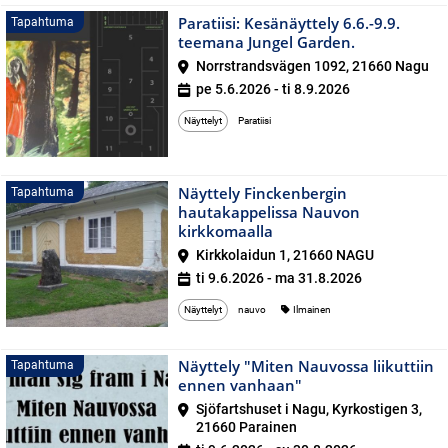
Paratiisi: Kesänäyttely 6.6.-9.9.
Tapahtuma
teemana Jungel Garden.
Norrstrandsvägen 1092, 21660 Nagu
pe 5.6.2026 - ti 8.9.2026
Näyttelyt
Paratiisi
Näyttely Finckenbergin
Tapahtuma
hautakappelissa Nauvon
kirkkomaalla
Kirkkolaidun 1, 21660 NAGU
ti 9.6.2026 - ma 31.8.2026
Näyttelyt
nauvo
Ilmainen
Näyttely "Miten Nauvossa liikuttiin
Tapahtuma
ennen vanhaan"
Sjöfartshuset i Nagu, Kyrkostigen 3,
21660 Parainen