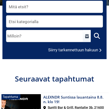
Etsi vapaamuotoisella sanahaulla. Lista päivittyy ente
Kategoria
Valitse päivämääräväli. Lista päivittyy heti valinnan jä
Syötä yksi päivämäärä tai aikaväli muodossa D.M.YYYY,
Siirry tarkennettuun hakuun
Seuraavat tapahtumat
ALEXNDR Suntissa lauantaina 8.8.
Tapahtuma
n. klo 19!
Suntti Bar & Grill, Rantatie 3b, 21600