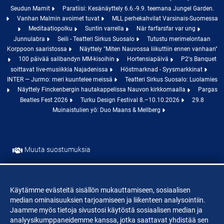
Seudun Mamit
Paratiisi: Kesänäyttely 6.6.-9.9. teemana Jungel Garden.
Vanhan Malmin avoimet tuvat
MLL perhekahvilat Varsinais-Suomessa
Meditaatiopolku
Suntin varrella
När farfarsfar var ung
Junnulabra
Seili - Teatteri Sirkus Suosalo
Tutustu merimelontaan
Korppoon saaristossa
Näyttely "Miten Nauvossa liikuttiin ennen vanhaan"
100 päivää salibandyn MM-kisoihin
Hortensiapäivä
P2's Banquet
soittavat live-musiikkia Najadenissa
Höstmarknad - Syysmarkkinat
INTER — Jurmo: meri kuuntelee meissä
Teatteri Sirkus Suosalo: Luolamies
Näyttely Finckenbergin hautakappelissa Nauvon kirkkomaalla
Pargas
Beatles Fest 2026
Turku Design Festival 8.–10.10.2026
29.8
Muinaistulien yö: Duo Maans & Mellberg
Muuta suostumuksia
Evästeet
Käytämme evästeitä sisällön mukauttamiseen, sosiaalisen
median ominaisuuksien tarjoamiseen ja liikenteen analysointiin.
Jaamme myös tietoja sivustosi käytöstä sosiaalisen median ja
analyysikumppaneidemme kanssa, jotka saattavat yhdistää sen