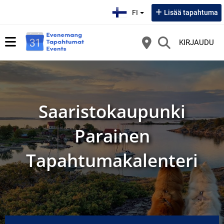
Valitse kieli:
FI
Lisää tapahtuma
KIRJAUDU
Saaristokaupunki
Parainen
Tapahtumakalenteri